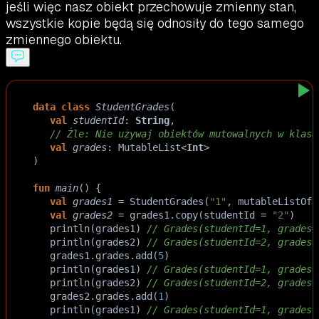
jeśli więc nasz obiekt przechowuje zmienny stan,
wszystkie kopie będą się odnosiły do tego samego
zmiennego obiektu.
data
class
StudentGrades
(
val
studentId
: 
String
,
// Źle: Nie używaj obiektów mutowalnych w klasa
val
grades
: 
MutableList
<
Int
>
)
fun
main
() {
val
grades1
=
StudentGrades
(
"1"
, 
mutableListOf
(
val
grades2
=
grades1
.
copy
(
studentId
=
"2"
)
println
(
grades1
) 
// Grades(studentId=1, grades=
println
(
grades2
) 
// Grades(studentId=2, grades=
grades1
.
grades
.
add
(
5
)
println
(
grades1
) 
// Grades(studentId=1, grades=
println
(
grades2
) 
// Grades(studentId=2, grades=
grades2
.
grades
.
add
(
1
)
println
(
grades1
) 
// Grades(studentId=1, grades=