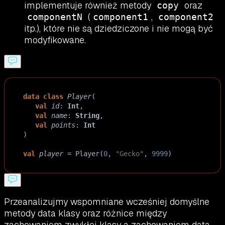
implementuje również metody
oraz
copy
(
,
componentN
component1
component2
itp.), które nie są dziedziczone i nie mogą być
modyfikowane.
data
class
Player
(
val
id
: 
Int
,
val
name
: 
String
,
val
points
: 
Int
)
val
player
=
Player
(
0
, 
"Gecko"
, 
9999
)
Przeanalizujmy wspomniane wcześniej domyślne
metody data klasy oraz różnice między
zachowaniem zwykłej klasy a zachowaniem data