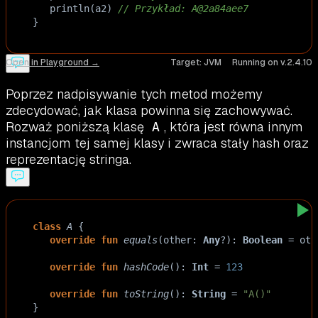
println
(
a2
) 
// Przykład: A@2a84aee7
}
Open in Playground →
Target:
JVM
Running on v.
2.4.10
Poprzez nadpisywanie tych metod możemy
zdecydować, jak klasa powinna się zachowywać.
Rozważ poniższą klasę
, która jest równa innym
A
instancjom tej samej klasy i zwraca stały hash oraz
reprezentację stringa.
class
A
 {
override
fun
equals
(
other
: 
Any
?
): 
Boolean
=
oth
override
fun
hashCode
(): 
Int
=
123
override
fun
toString
(): 
String
=
"A()"
}