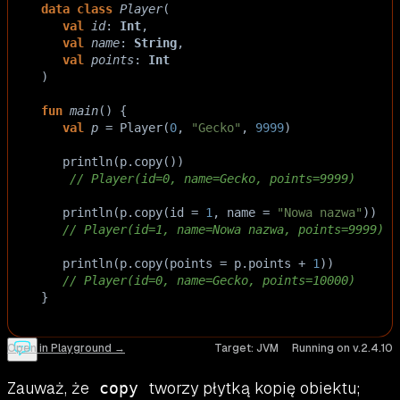
data
class
Player
(
val
id
: 
Int
,
val
name
: 
String
,
val
points
: 
Int
)
fun
main
() {
val
p
=
Player
(
0
, 
"Gecko"
, 
9999
)
println
(
p
.
copy
()) 
// Player(id=0, name=Gecko, points=9999)
println
(
p
.
copy
(
id
=
1
, 
name
=
"Nowa nazwa"
))
// Player(id=1, name=Nowa nazwa, points=9999)
println
(
p
.
copy
(
points
=
p
.
points
+
1
))
// Player(id=0, name=Gecko, points=10000)
}
Open in Playground →
Target:
JVM
Running on v.
2.4.10
Zauważ, że
tworzy płytką kopię obiektu;
copy