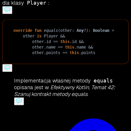
dla klasy
:
Player
override
fun
equals
(
other
: 
Any
?
): 
Boolean
=
other
is
Player
&&
other
.
id
==
this
.
id
&&
other
.
name
==
this
.
name
&&
other
.
points
==
this
.
points
Implementacja własnej metody
equals
opisana jest w
Efektywny Kotlin
,
Temat 42:
Szanuj kontrakt metody equals
.