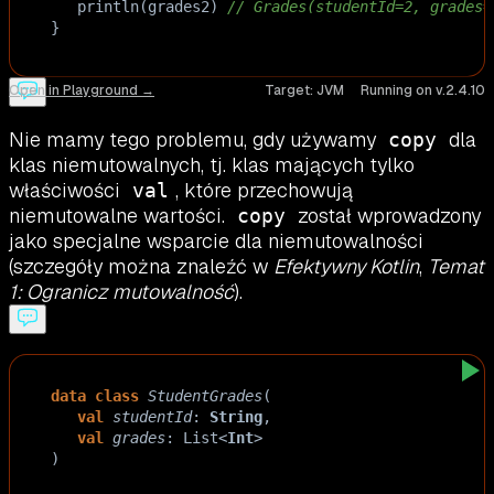
println
(
grades2
) 
// Grades(studentId=2, grades=
}
Open in Playground →
Target:
JVM
Running on v.
2.4.10
Nie mamy tego problemu, gdy używamy
dla
copy
klas niemutowalnych, tj. klas mających tylko
właściwości
, które przechowują
val
niemutowalne wartości.
został wprowadzony
copy
jako specjalne wsparcie dla niemutowalności
(szczegóły można znaleźć w
Efektywny Kotlin
,
Temat
1: Ogranicz mutowalność
).
data
class
StudentGrades
(
val
studentId
: 
String
,
val
grades
: 
List
<
Int
>
)