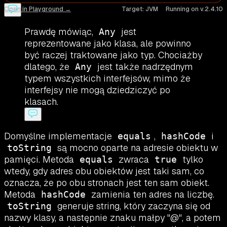
Open in Playground →
Target:
JVM
Running on v.
2.4.10
Prawdę mówiąc,
jest
Any
reprezentowane jako klasa, ale powinno
być raczej traktowane jako typ. Chociażby
dlatego, że
jest także nadrzędnym
Any
typem wszystkich interfejsów, mimo że
interfejsy nie mogą dziedziczyć po
klasach.
Domyślne implementacje
,
i
equals
hashCode
są mocno oparte na adresie obiektu w
toString
pamięci. Metoda
zwraca
tylko
equals
true
wtedy, gdy adres obu obiektów jest taki sam, co
oznacza, że po obu stronach jest ten sam obiekt.
Metoda
zamienia ten adres na liczbę.
hashCode
generuje string, który zaczyna się od
toString
nazwy klasy, a następnie znaku małpy "@", a potem