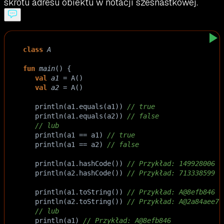
skrótu adresu obiektu w notacji szesnastkowej.
class
A
fun
main
() {
val
a1
=
A
()
val
a2
=
A
()
println
(
a1
.
equals
(
a1
)) 
// true
println
(
a1
.
equals
(
a2
)) 
// false
// lub
println
(
a1
==
a1
) 
// true
println
(
a1
==
a2
) 
// false
println
(
a1
.
hashCode
()) 
// Przykład: 149928006
println
(
a2
.
hashCode
()) 
// Przykład: 713338599
println
(
a1
.
toString
()) 
// Przykład: A@8efb846
println
(
a2
.
toString
()) 
// Przykład: A@2a84aee7
// lub
println
(
a1
) 
// Przykład: A@8efb846