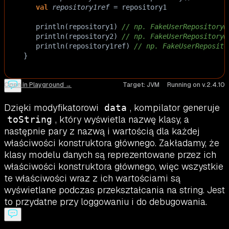
val
repository1ref
=
repository1
println
(
repository1
) 
// np. FakeUserRepository@
println
(
repository2
) 
// np. FakeUserRepository@
println
(
repository1ref
) 
// np. FakeUserReposito
}
Open in Playground →
Target:
JVM
Running on v.
2.4.10
Dzięki modyfikatorowi
, kompilator generuje
data
, który wyświetla nazwę klasy, a
toString
następnie pary z nazwą i wartością dla każdej
właściwości konstruktora głównego. Zakładamy, że
klasy modelu danych są reprezentowane przez ich
właściwości konstruktora głównego, więc wszystkie
te właściwości wraz z ich wartościami są
wyświetlane podczas przekształcania na string. Jest
to przydatne przy loggowaniu i do debugowania.