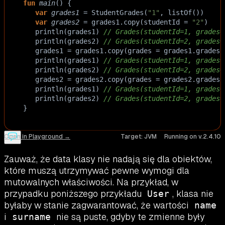
fun
main
() {
var
grades1
=
StudentGrades
(
"1"
, 
listOf
())
var
grades2
=
grades1
.
copy
(
studentId
=
"2"
)
println
(
grades1
) 
// Grades(studentId=1, grades=
println
(
grades2
) 
// Grades(studentId=2, grades=
grades1
=
grades1
.
copy
(
grades
=
grades1
.
grades
println
(
grades1
) 
// Grades(studentId=1, grades=
println
(
grades2
) 
// Grades(studentId=2, grades=
grades2
=
grades2
.
copy
(
grades
=
grades2
.
grades
println
(
grades1
) 
// Grades(studentId=1, grades=
println
(
grades2
) 
// Grades(studentId=2, grades=
}
Open in Playground →
Target:
JVM
Running on v.
2.4.10
Zauważ, że data klasy nie nadają się dla obiektów,
które muszą utrzymywać pewne wymogi dla
mutowalnych właściwości. Na przykład, w
przypadku poniższego przykładu
, klasa nie
User
byłaby w stanie zagwarantować, że wartości
name
i
nie są puste, gdyby te zmienne były
surname