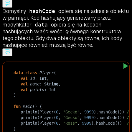
Domyślny
opiera się na adresie obiektu
hashCode
w pamięci. Kod hashujący generowany przez
modyfikator
opiera się na kodach
data
hashujących właściwości głównego konstruktora
tego obiektu. Gdy dwa obiekty są równe, ich kody
hashujące również muszą być równe.
data
class
Player
(
val
id
: 
Int
,
val
name
: 
String
,
val
points
: 
Int
)
fun
main
() {
println
(
Player
(
0
, 
"Gecko"
, 
9999
).
hashCode
()) 
//
println
(
Player
(
0
, 
"Gecko"
, 
9999
).
hashCode
()) 
//
println
(
Player
(
0
, 
"Ross"
, 
9999
).
hashCode
())  
//
}