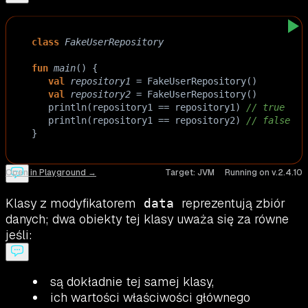
class
FakeUserRepository
fun
main
() {
val
repository1
=
FakeUserRepository
()
val
repository2
=
FakeUserRepository
()
println
(
repository1
==
repository1
) 
// true
println
(
repository1
==
repository2
) 
// false
}
Open in Playground →
Target:
JVM
Running on v.
2.4.10
Klasy z modyfikatorem
reprezentują zbiór
data
danych; dwa obiekty tej klasy uważa się za równe
jeśli:
są dokładnie tej samej klasy,
ich wartości właściwości głównego