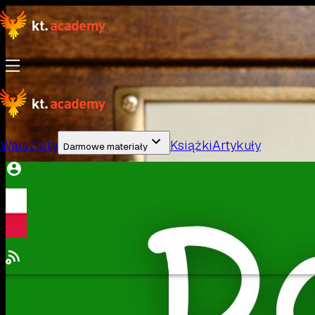
Warsztaty
Książki
Artykuły
Darmowe materiały