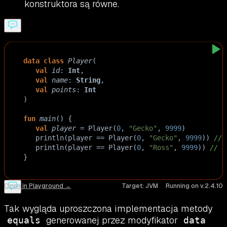
konstruktora są równe.
data
class
Player
(
val
id
: 
Int
,
val
name
: 
String
,
val
points
: 
Int
)
fun
main
() {
val
player
=
Player
(
0
, 
"Gecko"
, 
9999
)
println
(
player
==
Player
(
0
, 
"Gecko"
, 
9999
)) 
// 
println
(
player
==
Player
(
0
, 
"Ross"
, 
9999
)) 
// f
}
Open in Playground →
Target:
JVM
Running on v.
2.4.10
Tak wygląda uproszczona implementacja metody
generowanej przez modyfikator
equals
data