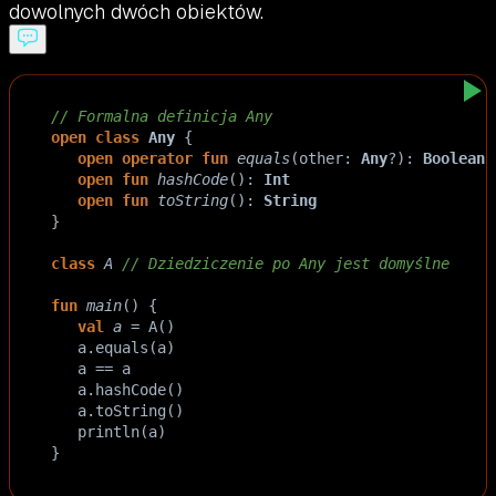
dowolnych dwóch obiektów.
// Formalna definicja Any
open
class
Any
 {
open
operator
fun
equals
(
other
: 
Any
?
): 
Boolean
open
fun
hashCode
(): 
Int
open
fun
toString
(): 
String
}
class
A
// Dziedziczenie po Any jest domyślne
fun
main
() {
val
a
=
A
()
a
.
equals
(
a
)
a
==
a
a
.
hashCode
()
a
.
toString
()
println
(
a
)
}