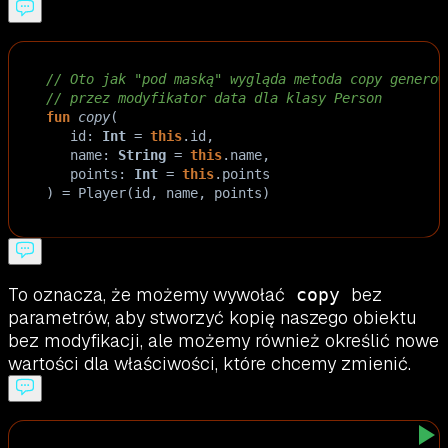
// Oto jak "pod maską" wygląda metoda copy generow
// przez modyfikator data dla klasy Person
fun
copy
(
id
: 
Int
=
this
.
id
,
name
: 
String
=
this
.
name
,
points
: 
Int
=
this
.
points
) 
=
Player
(
id
, 
name
, 
points
)
To oznacza, że możemy wywołać
bez
copy
parametrów, aby stworzyć kopię naszego obiektu
bez modyfikacji, ale możemy również określić nowe
wartości dla właściwości, które chcemy zmienić.