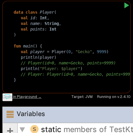
data
class
Player
(
val
id
: 
Int
,
val
name
: 
String
,
val
points
: 
Int
)
fun
main
() {
val
player
=
Player
(
0
, 
"Gecko"
, 
9999
)
println
(
player
) 
// Player(id=0, name=Gecko, points=9999)
println
(
"Player: $player"
)
// Player: Player(id=0, name=Gecko, points=9999
}
Open in Playground →
Target:
JVM
Running on v.
2.4.10