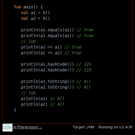
fun
main
() {
val
a1
=
A
()
val
a2
=
A
()
println
(
a1
.
equals
(
a1
)) 
// true
println
(
a1
.
equals
(
a2
)) 
// true
// lub
println
(
a1
==
a1
) 
// true
println
(
a1
==
a2
) 
// true
println
(
a1
.
hashCode
()) 
// 123
println
(
a2
.
hashCode
()) 
// 123
println
(
a1
.
toString
()) 
// A()
println
(
a2
.
toString
()) 
// A()
// lub
println
(
a1
) 
// A()
println
(
a2
) 
// A()
}
Open in Playground →
Target:
JVM
Running on v.
2.4.10