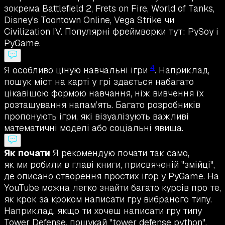
зокрема Battlefield 2, Frets on Fire, World of Tanks,
Disney's Toontown Online, Vega Strike чи
Civilization IV. Популярні фреймворки тут: PySoy і
PyGame.
4
Я особливо ціную навчальні ігри
. Наприклад,
пошук міст на карті у грі здається набагато
цікавішою формою навчання, ніж вивчення їх
розташування напам’ять. Багато розробників
пропонують ігри, які візуалізують важливі
математичні моделі або соціальні явища.
Як почати
Я рекомендую почати так само,
як ми робили в главі книги, присвяченій "змійці",
де описано створення простих ігор у PyGame. На
YouTube можна легко знайти багато курсів про те,
як крок за кроком написати гру вибраного типу.
Наприклад, якщо ти хочеш написати гру типу
Tower Defense, пошукай "tower defense python".