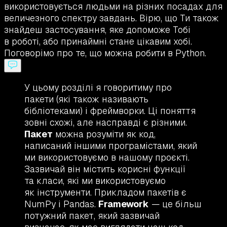
використовується людьми на різних посадах для
величезного спектру завдань. Вірю, що Ти також
знайдеш застосування, яке допоможе Тобі
в роботі, або принаймні стане цікавим хобі.
Поговорімо про те, що можна робити в Python.
У цьому розділі я говоритиму про
пакети (які також називають
бібліотеками) і фреймворки. Ці поняття
зовні схожі, але насправді є різними.
Пакет
можна розуміти як код,
написаний іншими програмістами, який
ми використовуємо в нашому проєкті.
Зазвичай він містить корисні функції
та класи, які ми використовуємо
як інструменти. Прикладом пакетів є
NumPy і Pandas.
Framework
— це більш
потужний пакет, який зазвичай