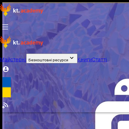
Майстерні
Книги
Статті
Безкоштовні ресурси