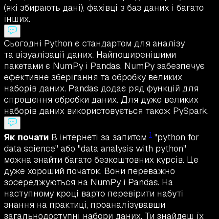
(які збирають дані), фахівці з баз даних і багато
інших.
Сьогодні Python є стандартом для аналізу
та візуалізації даних. Найпоширенішими
пакетами є NumPy і Pandas. NumPy забезпечує
ефективне зберігання та обробку великих
наборів даних. Pandas додає ряд функцій для
спрощення обробки даних. Для дуже великих
наборів даних використовується також PySpark.
1
Як почати
В інтернеті за запитом
"python for
data science" або "data analysis with python"
можна знайти багато безкоштовних курсів. Це
дуже хороший початок. Вони переважно
зосереджуються на NumPy і Pandas. На
наступному кроці варто перевірити набуті
знання на практиці, проаналізувавши
загальнодоступні набори даних. Ти знайдеш їх