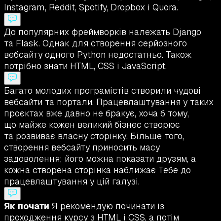
Instagram, Reddit, Spotify, Dropbox і Quora.
До популярних фреймворків належать Django
та Flask. Однак для створення серйозного
вебсайту одного Python недостатньо. Також
потрібно знати HTML, CSS і JavaScript.
Багато молодих програмістів створили чудові
вебсайти та портали. Працевлаштування у таких
проєктах вже давно не бракує, хоча б тому,
що майже кожен великий бізнес створює
та розвиває власну сторінку. Більше того,
створення вебсайту приносить масу
задоволення; його можна показати друзям, а
кожна створена сторінка наближає Тебе до
працевлаштування у цій галузі.
Як почати
Я рекомендую починати із
проходження курсу з HTML і CSS, а потім