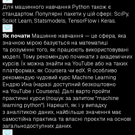
Для машинного навчання Python також є
стандартом. Популярні пакети у цій сфері: SciPy,
Scikit Learn, Statsmodels, TensorFlow і Keras.
Як почати
Машинне навчання — це сфера, яка
значною мірою базується на математиці
та розумінні того, як працюють використовувані
моделі. Тому рекомендую починати з академічних
курсів. Їх можна знайти на YouTube або на таких
платформах, як Coursera чи edX. Я особливо
рекомендую чудовий курс Machine Learning
Ендрю Ина (наразі доступний безкоштовно
на YouTube і Coursera). Далі варто пройти
практичні курси (пошук за запитом "machine
learning python"). Нарешті, як і у випадку
з аналітикою даних, найбільше значення має
самостійна практика та власні проєкти на основі
загальнодоступних даних.